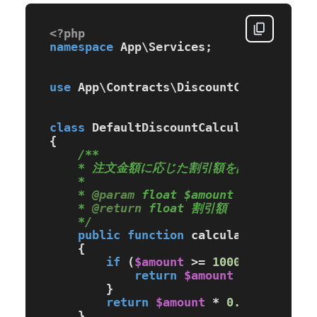
<?php
namespace
App
\
Services
;

use
App
\
Contracts
\
DiscountCalculatorI
class
DefaultDiscountCalculator
imple
{

/**

    * 注文金額に応じた割引額を計算する

    *

    * 
@param
 float $amount 注文金額

    * 
@return
 float 割引額

    */
public
function
calculateDiscount
{

if
 (
$amount
 >= 
1000
) {

return
$amount
 * 
0.10
;

        }

return
$amount
 * 
0.05
;

    }
