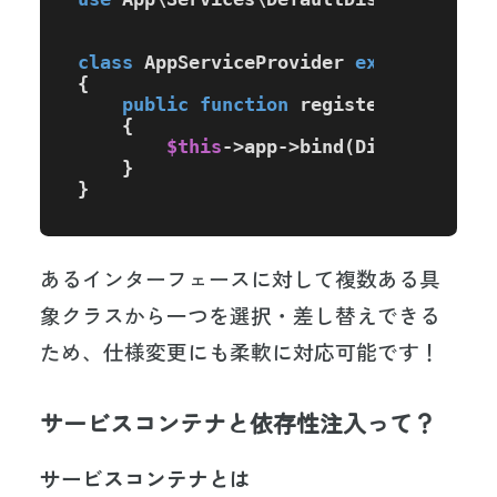
class
AppServiceProvider
extends
Serv
{

public
function
register
(
)

{

$this
->app->
bind
(
DiscountCalc
    }

}
あるインターフェースに対して複数ある具
象クラスから一つを選択・差し替えできる
ため、仕様変更にも柔軟に対応可能です！
サービスコンテナと依存性注入って？
サービスコンテナとは