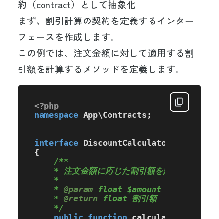
約（contract）として抽象化
まず、割引計算の契約を定義するインター
フェースを作成します。
この例では、注文金額に対して適用する割
引額を計算するメソッドを定義します。
<?php
namespace
App
\
Contracts
;

interface
DiscountCalculatorInterface
{

/**

    * 注文金額に応じた割引額を計算する

    *

    * 
@param
 float $amount 注文金額

    * 
@return
 float 割引額

    */
public
function
calculateDiscount