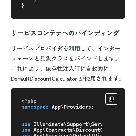
}
サービスコンテナへのバインディング
サービスプロバイダを利用して、インター
フェースと具象クラスをバインドします。
これにより、依存性注入時に自動的に
DefaultDiscountCalculator が使用されます。
<?php
namespace
App
\
Providers
;

use
Illuminate
\
Support
\
ServiceProvide
use
App
\
Contracts
\
DiscountCalculatorI
use
App
\
Services
\
DefaultDiscountCalcu