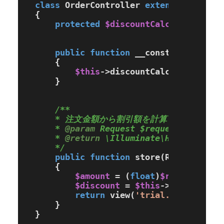
class
OrderController
extends
Control
{

protected
$discountCalculator
;

public
function
__construct
(
Disco
{

$this
->discountCalculator = 
$
    }

/**

    * 注文金額から割引額を計算して返すアクシ
    * 
@param
 Request $request

    * 
@return
 \Illuminate\Http\JsonRes
    */
public
function
store
(
Request 
$re
{

$amount
 = (
float
)
$request
->
in
$discount
 = 
$this
->discountCa
return
view
(
'trial.interface'
    }

}