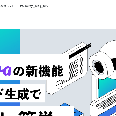
2025.6.24
#Oookey_blog_016